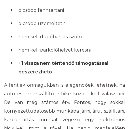
olcsóbb fenntartani
olcsóbb üzemeltetni
nem kell dugóban araszolni
nem kell parkolóhelyet keresni.
+1 vissza nem térítendő támogatással
beszerezhető
A fentiek önmagukban is elegendőek lehetnek, ha
autó és teherszállító e-bike között kell választani.
De van még számos érv. Fontos, hogy sokkal
környezettudatosabb munkába járni, árut szállítani,
karbantartási munkát végezni egy elektromos
biciklivel, mint autóval. Ha pedig megfelelően