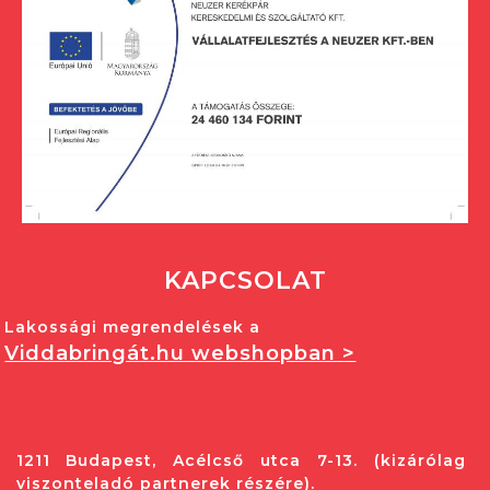
KAPCSOLAT
Lakossági megrendelések a
Viddabringát.hu webshopban >
1211 Budapest, Acélcső utca 7-13. (kizárólag
viszonteladó partnerek részére).