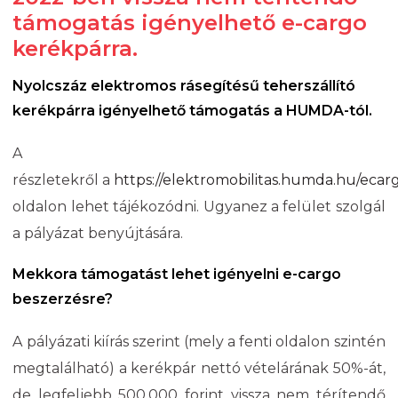
támogatás igényelhető e-cargo
kerékpárra.
Nyolcszáz elektromos rásegítésű teherszállító
kerékpárra igényelhető támogatás a HUMDA-tól.
A
részletekről a
https://elektromobilitas.humda.hu/ecar
oldalon lehet tájékozódni. Ugyanez a felület szolgál
a pályázat benyújtására.
Mekkora támogatást lehet igényelni e-cargo
beszerzésre?
A pályázati kiírás szerint (mely a fenti oldalon szintén
megtalálható) a kerékpár nettó vételárának 50%-át,
de legfeljebb 500.000 forint vissza nem térítendő