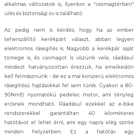
alkalmas változatok is, ilyenkor a "csomagtérben"
ülés és biztonsági öv is található.
Az pedig nem is kérdés, hogy ha az ember
teherszállító kerékpárt választ, abban legyen
elektromos rásegítés is. Nagyobb a kerékpár saját
tömege is, és csomagot is viszünk vele, ráadásul
mindezt hatványozottan érezzük, ha emelkedőn
kell felmásznunk
- de ez a mai korszerű elektromos
rásegítésű hajtásokkal fel sem tűnik. Gyakori a 80-
90Nm(!) nyomatékú pedelec motor, ami tényleg
erősnek mondható. Ráadásul ezekkel az e-bike
rendszerekkel garantáltan 40 kilométeres
hatótávot el lehet érni, ami egy napra elég szinte
minden helyzetben. Ez a hatótáv egy