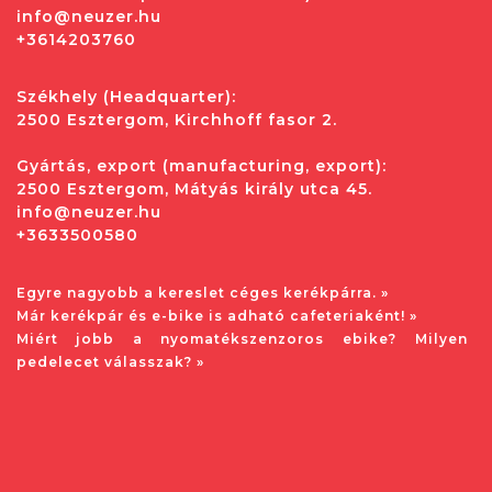
info@neuzer.hu
+3614203760
Székhely (Headquarter):
2500 Esztergom, Kirchhoff fasor 2.
Gyártás, export (manufacturing, export):
2500 Esztergom, Mátyás király utca 45.
info@neuzer.hu
+3633500580
Egyre nagyobb a kereslet céges kerékpárra. »
Már kerékpár és e-bike is adható cafeteriaként! »
Miért jobb a nyomatékszenzoros ebike? Milyen
pedelecet válasszak? »