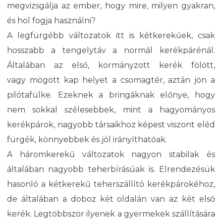
megvizsgálja az ember, hogy mire, milyen gyakran,
és hol fogja használni?
A legfürgébb változatok itt is kétkerekűek, csak
hosszabb a tengelytáv a normál kerékpárénál.
Általában az első, kormányzott kerék fölött,
vagy mögött kap helyet a csomagtér, aztán jön a
pilótafülke. Ezeknek a bringáknak előnye, hogy
nem sokkal szélesebbek, mint a hagyományos
kerékpárok, nagyobb társaikhoz képest viszont eléd
fürgék, könnyebbek és jól irányíthatóak.
A háromkerekű változatok nagyon stabilak és
általában nagyobb teherbírásúak is. Elrendezésük
hasonló a kétkerekű teherszállító kerékpárokéhoz,
de általában a doboz két oldalán van az két első
kerék. Legtöbbször ilyenek a gyermekek szállítására