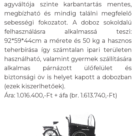
agyváltója szinte karbantartás mentes,
megbízható és mindig találni megfelelő
sebességi fokozatot. A doboz sokoldalú
felhasználásra alkalmassá teszi:
92*59*44cm a mérete és 50 kg a hasznos
teherbírása így számtalan ipari területen
használható, valamint gyermek szállítására
alkalmas párnázott ülőfelület és
biztonsági öv is helyet kapott a dobozban
(ezek kiszerlhetőek).
Ára: 1.016.400,-Ft + áfa (br. 1.613.740,-Ft)