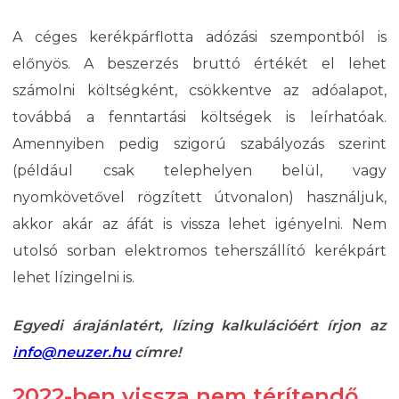
A céges kerékpárflotta adózási szempontból is
előnyös. A beszerzés bruttó értékét el lehet
számolni költségként, csökkentve az adóalapot,
továbbá a fenntartási költségek is leírhatóak.
Amennyiben pedig szigorú szabályozás szerint
(például csak telephelyen belül, vagy
nyomkövetővel rögzített útvonalon) használjuk,
akkor akár az áfát is vissza lehet igényelni. Nem
utolsó sorban elektromos teherszállító kerékpárt
lehet lízingelni is.
Egyedi árajánlatért, lízing kalkulációért írjon az
info@neuzer.hu
címre!
2022-ben vissza nem térítendő