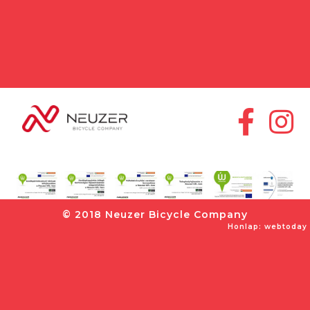
© 2018 Neuzer Bicycle Company
Honlap: webtoday