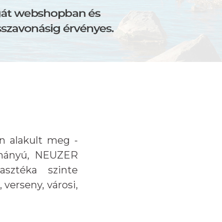
n alakult meg -
tmányú, NEUZER
sztéka szinte
 verseny, városi,