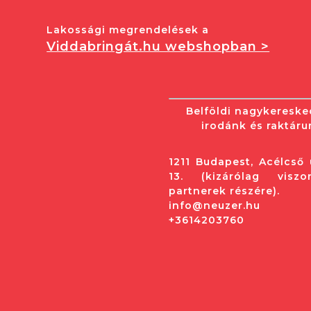
Lakossági megrendelések a
Viddabringát.hu webshopban >
Belföldi nagykereske
irodánk és raktáru
1211 Budapest, Acélcső 
13. (kizárólag viszo
partnerek részére).
info@neuzer.hu
+3614203760