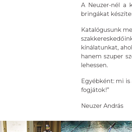
A Neuzer-nél a k
bringákat készíte
Katalógusunk meg
szakkereskedői
kínálatunkat, aho
hanem szuper sze
lehessen.
Egyébként: mi is 
fogjátok!”
Neuzer András