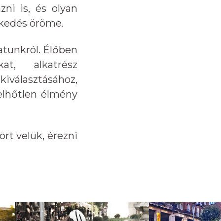
ni is, és olyan
ekedés öröme.
tunkról. Élőben
at, alkatrész
kiválasztásához,
elhőtlen élmény
rt velük, érezni