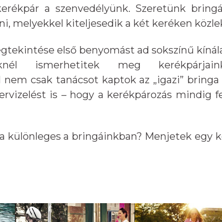
erékpár a szenvedélyünk. Szeretünk bringáz
ni, melyekkel kiteljesedik a két keréken közl
tekintése első benyomást ad sokszínű kínála
nknél ismerhetitek meg kerékpárjaink
l nem csak tanácsot kaptok az „igazi” bringa 
rvizelést is – hogy a kerékpározás mindig f
a különleges a bringáinkban? Menjetek egy kö