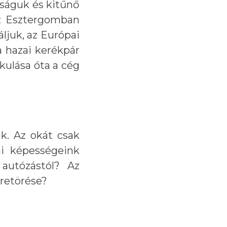
ságuk és kitűnő
 Az Esztergomban
ljuk, az Európai
 hazai kerékpár
ulása óta a cég
k. Az okát csak
ai képességeink
 autózástól? Az
retörése?