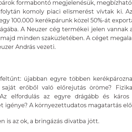
árok formabontó megjelenésük, megbízható
 folytán komoly piaci elismerést vívtak ki.
egy 100.000 kerékpárunk közel 50%-át exportá
ágába. A Neuzer cég termékei jelen vannak a
majd minden szaküzletében. A céget megalak
euzer András vezeti.
 feltűnt: újabban egyre többen kerékpározna
A saját erőből való előrejutás öröme? Fizik
 Az elfordulás az egyre drágább és káros
t igénye? A környezettudatos magatartás elő
is az ok, a bringázás divatba jött.