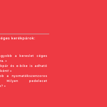
Céges kerékpárok:
agyobb a kereslet céges
a. »
kpár és e-bike is adható
ként! »
obb a nyomatékszenzoros
? Milyen pedelecet
k? »