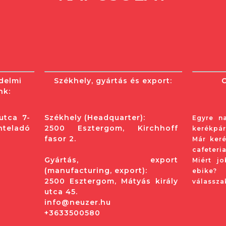
delmi
Székhely, gyártás és export:
nk:
utca 7-
Székhely (Headquarter):
Egyre n
nteladó
2500 Esztergom, Kirchhoff
kerékpárr
fasor 2.
Már keré
cafeteria
Gyártás, export
Miért j
(manufacturing, export):
ebike
2500 Esztergom, Mátyás király
válassza
utca 45.
info@neuzer.hu
+3633500580