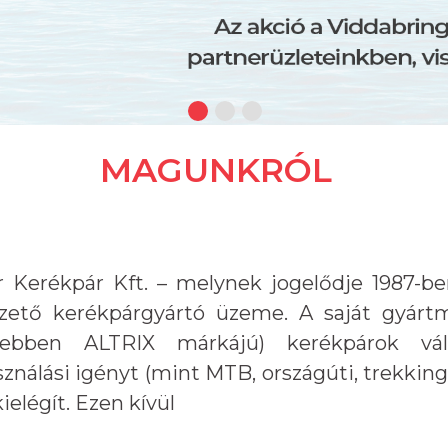
MAGUNKRÓL
Kerékpár Kft. – melynek jogelődje 1987-be
zető kerékpárgyártó üzeme. A saját gyár
ebben ALTRIX márkájú) kerékpárok vála
ználási igényt (mint MTB, országúti, trekking,
ielégít. Ezen kívül