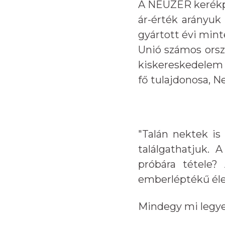
A NEUZER kerékp
ár-érték arányuk
gyártott évi mint
Unió számos orsz
kiskereskedelem 
fő tulajdonosa, N
"Talán nektek is
találgathatjuk. 
próbára tétele?
emberléptékű éle
Mindegy mi legyen 