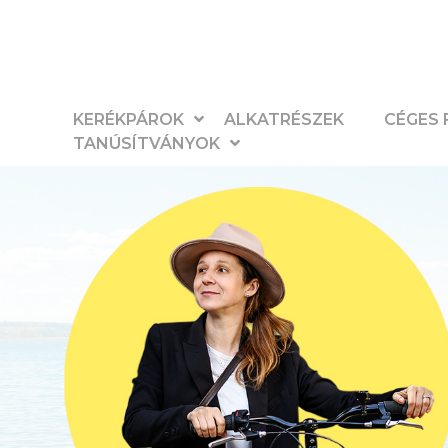
KERÉKPÁROK
ALKATRÉSZEK
CÉGES
TANÚSÍTVÁNYOK