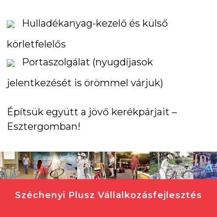
Hulladékanyag-kezelő és külső
körletfelelős
Portaszolgálat (nyugdíjasok
jelentkezését is örömmel várjuk)
Építsük együtt a jövő kerékpárjait –
Esztergomban!
Széchenyi Plusz Vállalkozásfejlesztés