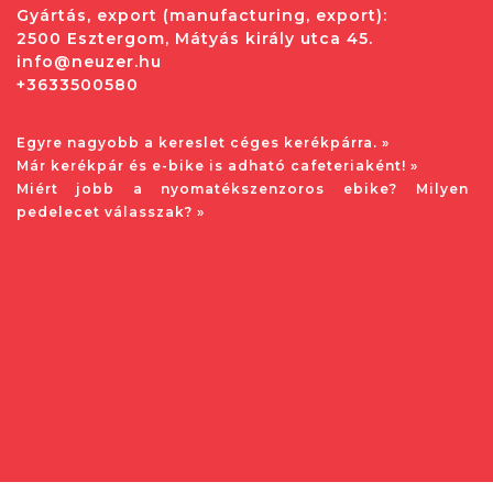
Gyártás, export (manufacturing, export):
2500 Esztergom, Mátyás király utca 45.
info@neuzer.hu
+3633500580
Egyre nagyobb a kereslet céges kerékpárra. »
Már kerékpár és e-bike is adható cafeteriaként! »
Miért jobb a nyomatékszenzoros ebike? Milyen
pedelecet válasszak? »