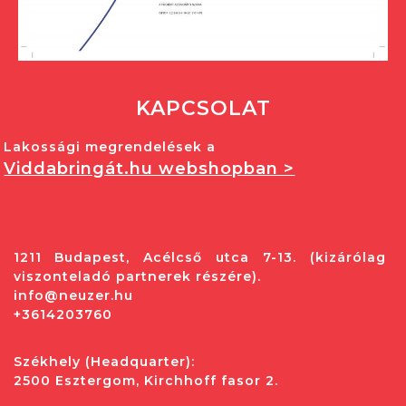
KAPCSOLAT
Lakossági megrendelések a
Viddabringát.hu webshopban >
1211 Budapest, Acélcső utca 7-13. (kizárólag
viszonteladó partnerek részére).
info@neuzer.hu
+3614203760
Székhely (Headquarter):
2500 Esztergom, Kirchhoff fasor 2.